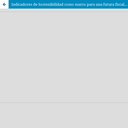
Indicadores de Sostenibilidad como marco para una futura fiscalidad ambiental en PyMEs de México