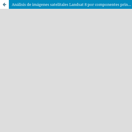
Análisis de imágenes satelitales Landsat 8 por componentes principales y MNF para la detección de zonas del derrame de petróleo Repsol en la Costa Peruana