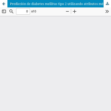
Predicción de diabetes mellitus tipo 2 utilizando atributos médicos del Policlínico Leo SAC de San Juan de Lurigancho mediante el enfoque de Machine Learning