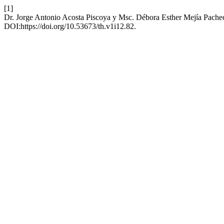
[1]
Dr. Jorge Antonio Acosta Piscoya y Msc. Débora Esther Mejía Pache
DOI:https://doi.org/10.53673/th.v1i12.82.