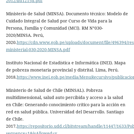
2012/ifd1215d.pdf
Ministerio de Salud (MINSA). Documento técnico: Modelo de
Cuidado Integral de Salud por Curso de Vida para la
Persona, Familia y Comunidad (MCI). RM N°030-
2020/MINSA. Perú,
2020.
https://cdn.www.gob.pe/uploads/document/file/496394/res
ministerial-030-2020-MINSA.pdf
Instituto Nacional de Estadística e Informática (INEI). Mapa
de pobreza monetaria provincial y distrital. Lima, Perú.
2018.
https://www.inei.gob.pe/media/MenuRecursivo/publicacione
Ministerio de Salud de Chile (MINSAL). Pobreza
multidimensional, salud auto percibida y acceso a la salud
en Chile: Generando conocimiento crítico para la acción en
red en salud pública. Universidad del Desarrollo. Santiago
de Chile.
2017.
https://repositorio.udd.cl/bitstream/handle/11447/1
sequence=1&isAllowed=y