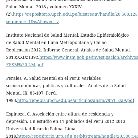
Salud Mental. 2018 / volumen XXXIV
(2).
https://repositorio.upch.edu.pe/bitstream/handle/20.500.12
sequence=1&isAllowed=y
Instituto Nacional de Salud Mental. Estudio Epidemiológico
de Salud Mental en Lima Metropolitana y Callao –
Replicación 2012. Informe General. Anales de Salud Mental.
2013;XXIX:1392.
https://www.insm.gob.pe/investigacion/archiv
EESM%20-LM.pdf
Perales, A. Salud mental en el Perú: Variables
socioeconómicas, políticas y culturales. Anales de la Salud
Mental. IX: 83-107. Perú.
1993.
http://repebis.upch.edu.pe/articulos/ansm/v9n1_2/a9.pdf
Espinoza, C. Asociación entre altura de residencia y
depresión. Un estudio en 11 poblados del Perú 2012-2013.
Universidad Ricardo Palma. Lima,
2018.
https://repositorio.urp.edu.pe/bitstream/handle/20.50