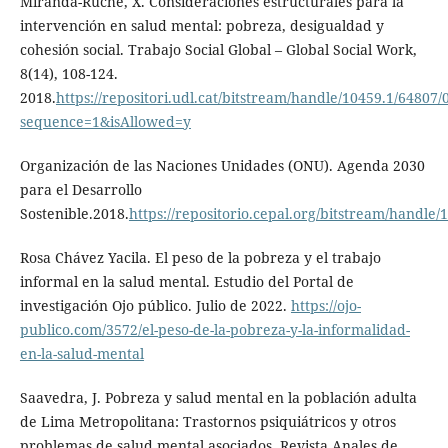
Miranda-Ruche, X. Consideraciones estructurales para la
intervención en salud mental: pobreza, desigualdad y
cohesión social. Trabajo Social Global – Global Social Work,
8(14), 108-124.
2018.
https://repositori.udl.cat/bitstream/handle/10459.1/64807
sequence=1&isAllowed=y
Organización de las Naciones Unidades (ONU). Agenda 2030
para el Desarrollo
Sostenible.2018.
https://repositorio.cepal.org/bitstream/handle
Rosa Chávez Yacila. El peso de la pobreza y el trabajo
informal en la salud mental. Estudio del Portal de
investigación Ojo público. Julio de 2022.
https://ojo-
publico.com/3572/el-peso-de-la-pobreza-y-la-informalidad-
en-la-salud-mental
Saavedra, J. Pobreza y salud mental en la población adulta
de Lima Metropolitana: Trastornos psiquiátricos y otros
problemas de salud mental asociados. Revista Anales de