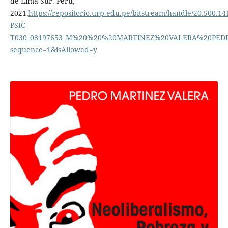
de Lima Sur. Perú,
2021.
https://repositorio.urp.edu.pe/bitstream/handle/20.500.1
PSIC-
T030_08197653_M%20%20%20MARTINEZ%20VALERA%20PEDR
sequence=1&isAllowed=y