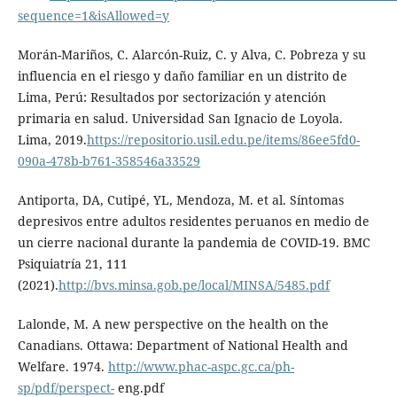
sequence=1&isAllowed=y
Morán-Mariños, C. Alarcón-Ruiz, C. y Alva, C. Pobreza y su
influencia en el riesgo y daño familiar en un distrito de
Lima, Perú: Resultados por sectorización y atención
primaria en salud. Universidad San Ignacio de Loyola.
Lima, 2019.
https://repositorio.usil.edu.pe/items/86ee5fd0-
090a-478b-b761-358546a33529
Antiporta, DA, Cutipé, YL, Mendoza, M. et al. Síntomas
depresivos entre adultos residentes peruanos en medio de
un cierre nacional durante la pandemia de COVID-19. BMC
Psiquiatría 21, 111
(2021).
http://bvs.minsa.gob.pe/local/MINSA/5485.pdf
Lalonde, M. A new perspective on the health on the
Canadians. Ottawa: Department of National Health and
Welfare. 1974.
http://www.phac-aspc.gc.ca/ph-
sp/pdf/perspect-
eng.pdf