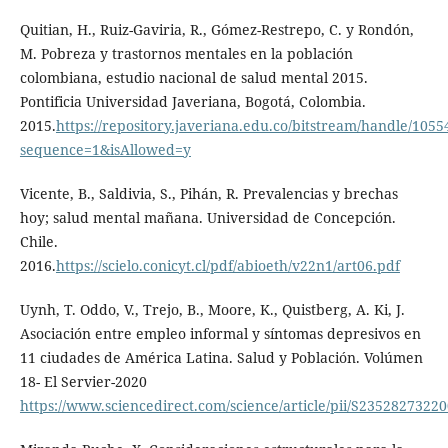
Quitian, H., Ruiz-Gaviria, R., Gómez-Restrepo, C. y Rondón,
M. Pobreza y trastornos mentales en la población
colombiana, estudio nacional de salud mental 2015.
Pontificia Universidad Javeriana, Bogotá, Colombia.
2015.
https://repository.javeriana.edu.co/bitstream/hand
sequence=1&isAllowed=y
Vicente, B., Saldivia, S., Pihán, R. Prevalencias y brechas
hoy; salud mental mañana. Universidad de Concepción.
Chile.
2016.
https://scielo.conicyt.cl/pdf/abioeth/v22n1/art06.pdf
Uynh, T. Oddo, V., Trejo, B., Moore, K., Quistberg, A. Ki, J.
Asociación entre empleo informal y síntomas depresivos en
11 ciudades de América Latina. Salud y Población. Volúmen
18- El Servier-2020
https://www.sciencedirect.com/science/article/pii/S2352827322