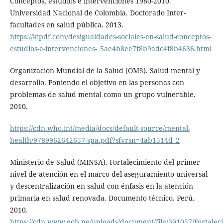
Conceptos, estudios e intervenciones 1980-2010.
Universidad Nacional de Colombia. Doctorado Inter-
facultades en salud pública. 2013.
https://kipdf.com/desigualdades-sociales-en-salud-conceptos-
estudios-e-intervenciones-_5ae4b8ee7f8b9adc4f8b4636.html
Organización Mundial de la Salud (OMS). Salud mental y
desarrollo. Poniendo el objetivo en las personas con
problemas de salud mental como un grupo vulnerable.
2010.
https://cdn.who.int/media/docs/default-source/mental-
health/9789962642657-spa.pdf?sfvrsn=4ab1514d_2
Ministerio de Salud (MINSA). Fortalecimiento del primer
nivel de atención en el marco del aseguramiento universal
y descentralización en salud con énfasis en la atención
primaria en salud renovada. Documento técnico. Perú.
2010.
https://cdn.www.gob.pe/uploads/document/file/391057/Forta