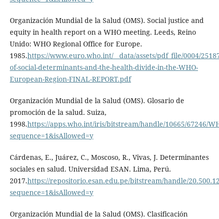
Organización Mundial de la Salud (OMS). Social justice and
equity in health report on a WHO meeting. Leeds, Reino
Unido: WHO Regional Office for Europe.
1985.
https://www.euro.who.int/__data/assets/pdf_file/0004/2518
of-social-determinants-and-the-health-divide-in-the-WHO-
European-Region-FINAL-REPORT.pdf
Organización Mundial de la Salud (OMS). Glosario de
promoción de la salud. Suiza,
1998.
https://apps.who.int/iris/bitstream/handle/10665/67246
sequence=1&isAllowed=y
Cárdenas, E., Juárez, C., Moscoso, R., Vivas, J. Determinantes
sociales en salud. Universidad ESAN. Lima, Perú.
2017.
https://repositorio.esan.edu.pe/bitstream/handle/20.500.
sequence=1&isAllowed=y
Organización Mundial de la Salud (OMS). Clasificación