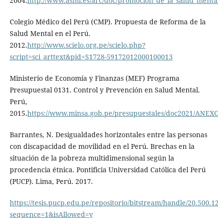
2004.
http://www.asmi.es/arc/doc/promocion_de_la_salud_menta
Colegio Médico del Perú (CMP). Propuesta de Reforma de la
Salud Mental en el Perú.
2012.
http://www.scielo.org.pe/scielo.php?
script=sci_arttext&pid=S1728-59172012000100013
Ministerio de Economía y Finanzas (MEF) Programa
Presupuestal 0131. Control y Prevención en Salud Mental.
Perú,
2015.
https://www.minsa.gob.pe/presupuestales/doc2021/ANEXO
Barrantes, N. Desigualdades horizontales entre las personas
con discapacidad de movilidad en el Perú. Brechas en la
situación de la pobreza multidimensional según la
procedencia étnica. Pontificia Universidad Católica del Perú
(PUCP). Lima, Perú. 2017.
https://tesis.pucp.edu.pe/repositorio/bitstream/handle/20
sequence=1&isAllowed=y