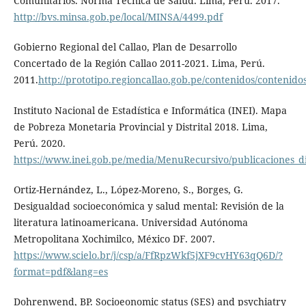
Comunitarios. Norma Técnica de Salud. Lima, Perú. 2017.
http://bvs.minsa.gob.pe/local/MINSA/4499.pdf
Gobierno Regional del Callao, Plan de Desarrollo
Concertado de la Región Callao 2011-2021. Lima, Perú.
2011.
http://prototipo.regioncallao.gob.pe/contenidos/conten
Instituto Nacional de Estadística e Informática (INEI). Mapa
de Pobreza Monetaria Provincial y Distrital 2018. Lima,
Perú. 2020.
https://www.inei.gob.pe/media/MenuRecursivo/publicaciones_dig
Ortiz-Hernández, L., López-Moreno, S., Borges, G.
Desigualdad socioeconómica y salud mental: Revisión de la
literatura latinoamericana. Universidad Autónoma
Metropolitana Xochimilco, México DF. 2007.
https://www.scielo.br/j/csp/a/FfRpzWkf5jXF9cvHY63qQ6D/?
format=pdf&lang=es
Dohrenwend, BP. Socioeonomic status (SES) and psychiatry