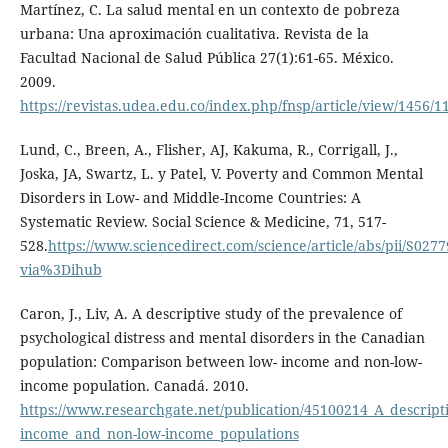
Martínez, C. La salud mental en un contexto de pobreza
urbana: Una aproximación cualitativa. Revista de la
Facultad Nacional de Salud Pública 27(1):61-65. México.
2009.
https://revistas.udea.edu.co/index.php/fnsp/article/view/1456/1
Lund, C., Breen, A., Flisher, AJ, Kakuma, R., Corrigall, J.,
Joska, JA, Swartz, L. y Patel, V. Poverty and Common Mental
Disorders in Low- and Middle-Income Countries: A
Systematic Review. Social Science & Medicine, 71, 517-
528.
https://www.sciencedirect.com/science/article/abs/pii/S02
via%3Dihub
Caron, J., Liv, A. A descriptive study of the prevalence of
psychological distress and mental disorders in the Canadian
population: Comparison between low- income and non-low-
income population. Canadá. 2010.
https://www.researchgate.net/publication/45100214_A_descrip
income_and_non-low-income_populations