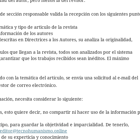
idad del autor, pero menos la del revisor.
 de sección responsable valida la recepción con los siguientes punt
ática y tipo de articulo de la revista
nformación de los autores
escritas en Directrices a los Autores, su analiza la originalidad,
culos que llegan a la revista, todos son analizados por el sistema
garantizar que los trabajos recibidos sean inéditos. El máximo
o con la temática del artículo, se envía una solicitud al e-mail del
estor de correo electrónico.
uación, necesita considerar lo siguiente:
os, esto quiere decir, no compartir ni hacer uso de la información 
tipo, para guardar la objetividad e imparcialidad. De tenerlo,
editor@tecnohumanismo.online
 de su experticia y conocimiento