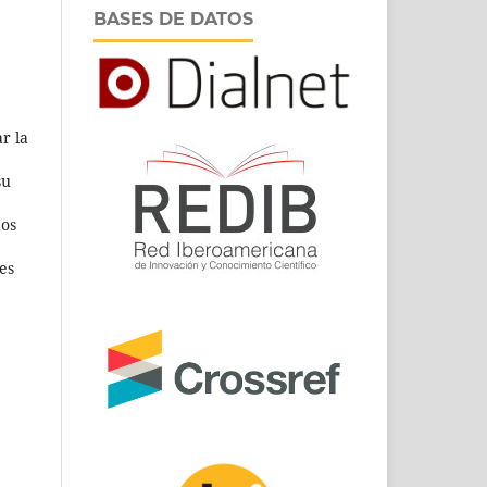
BASES DE DATOS
r la
su
dos
es