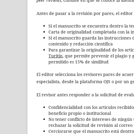
peer review
), consiste en que se conoce la ident
Antes de pasar a la revisión por pares, el editor
Si el manuscrito se encuentra dentro la tem
Carta de originalidad completada con la i
Si el manuscrito guarda las instrucciones d
contenido y redacción científica
Para garantizar la originalidad de los artí
Turitin
, que permite prevenir el plagio y 
permitido es 15% de similitud
El editor selecciona los revisores pares de acuerd
especialista, desde la plataforma OJS o por un g
El revisor antes responder a la solicitud de eval
Confidencialidad con los artículos recibid
beneficio propio o institucional
No tener conflicto de intereses de ningún 
rechazar la solicitud de revisión al correo
Cerciorarse que el manuscrito está dentro