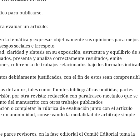
fico para publicarse.
ra evaluar un artículo:
 en la temática y expresar objetivamente sus opiniones para mejora
 sesgos sociales e irrespeto.
ad, claridad y síntesis en su exposición, estructura y equilibrio de 
uados, presenta y analiza correctamente resultados, emite
nes, referencia de trabajos relacionados bajo los formatos indica
os debidamente justificados, con el fin de estos sean comprensibl
as del autor, tales como: fuentes bibliográficas omitidas; partes
visión por otra revista; redacción con parafraseo mecánico que se
ento del manuscrito con otros trabajos publicados
ción o completar la rúbrica de evaluación junto con el artículo
e en anonimidad, conservando la modalidad de arbitraje simple
s pares revisores, en la fase editorial el Comité Editorial toma la