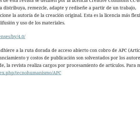
ulos de esta revista se definen por la licencia Creative Commons CC-B
a distribuya, remezcle, adapte y rediseñe a partir de un trabajo,
ione la autoría de la creación original. Esta es la licencia más flex
fusión y uso de los materiales.
nses/by/4.0/
dhiere a la ruta dorada de acceso abierto con cobro de APC (Artic
nanciamiento y costos de publicación son solventados por los autor
e, la revista realiza cargos por procesamiento de artículos. Para 
ndex.php/tecnohumanismo/APC