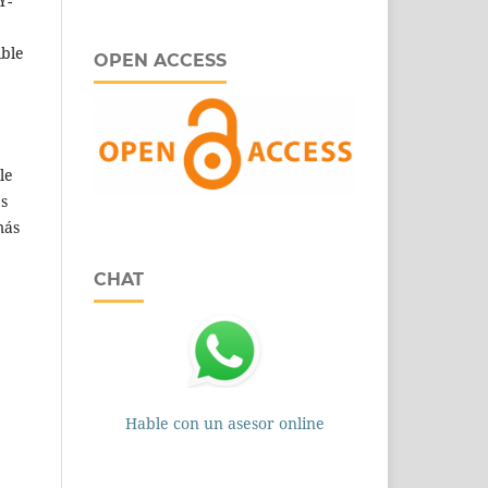
Y-
ible
OPEN ACCESS
le
es
más
CHAT
Hable con un asesor online