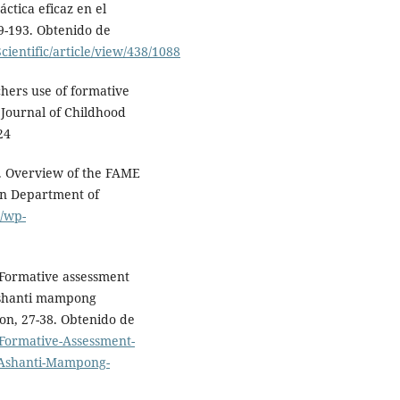
ctica eficaz en el
79-193. Obtenido de
ientific/article/view/438/1088
chers use of formative
 Journal of Childhood
24
1). Overview of the FAME
an Department of
g/wp-
 Formative assessment
 ashanti mampong
ion, 27-38. Obtenido de
/Formative-Assessment-
e-Ashanti-Mampong-