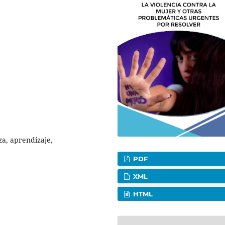
a, aprendizaje,
PDF
XML
HTML