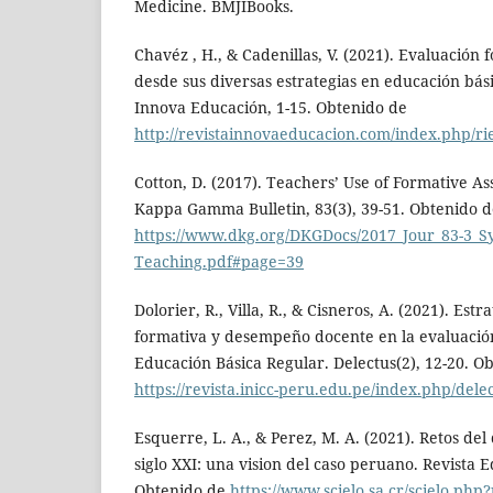
Medicine. BMJIBooks.
Chavéz , H., & Cadenillas, V. (2021). Evaluación
desde sus diversas estrategias en educación bási
Innova Educación, 1-15. Obtenido de
http://revistainnovaeducacion.com/index.php/rie
Cotton, D. (2017). Teachers’ Use of Formative A
Kappa Gamma Bulletin, 83(3), 39-51. Obtenido d
https://www.dkg.org/DKGDocs/2017_Jour_83-3_Sy
Teaching.pdf#page=39
Dolorier, R., Villa, R., & Cisneros, A. (2021). Est
formativa y desempeño docente en la evaluació
Educación Básica Regular. Delectus(2), 12-20. O
https://revista.inicc-peru.edu.pe/index.php/delec
Esquerre, L. A., & Perez, M. A. (2021). Retos d
siglo XXI: una vision del caso peruano. Revista E
Obtenido de
https://www.scielo.sa.cr/scielo.php