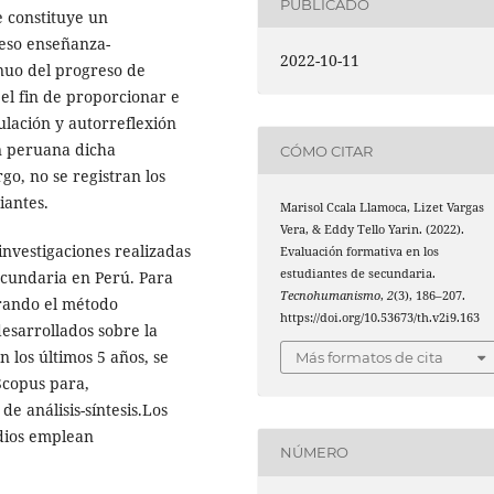
PUBLICADO
 constituye un
eso enseñanza-
2022-10-11
inuo del progreso de
el fin de proporcionar e
ulación y autorreflexión
ón peruana dicha
CÓMO CITAR
o, no se registran los
iantes.
Marisol Ccala Llamoca, Lizet Vargas
Vera, & Eddy Tello Yarin. (2022).
 investigaciones realizadas
Evaluación formativa en los
estudiantes de secundaria.
ecundaria en Perú. Para
Tecnohumanismo
,
2
(3), 186–207.
derando el método
https://doi.org/10.53673/th.v2i9.163
desarrollados sobre la
 los últimos 5 años, se
Más formatos de cita
Scopus para,
e análisis-síntesis.Los
dios emplean
NÚMERO