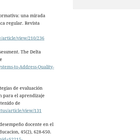
 formativa: una mirada
ca regular. Revista
/article/view/210/236
ssessment. The Delta
e
stems-to-Address-Quality-
rategias de evaluación
n para el aprendizaje
btenido de
tus/article/view/131
el desempeño docente en el
ducacion, 45(2), 628-650.
?pid=S2215-