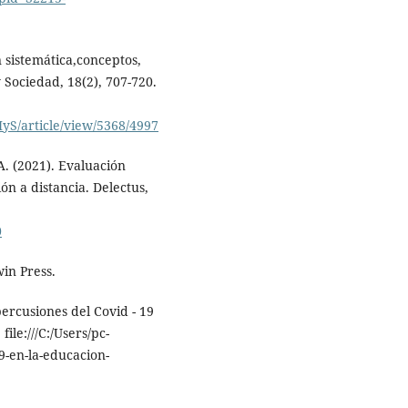
n sistemática,conceptos,
 Sociedad, 18(2), 707-720.
yS/article/view/5368/4997
 A. (2021). Evaluación
ón a distancia. Delectus,
0
in Press.
ercusiones del Covid - 19
ile:///C:/Users/pc-
-en-la-educacion-