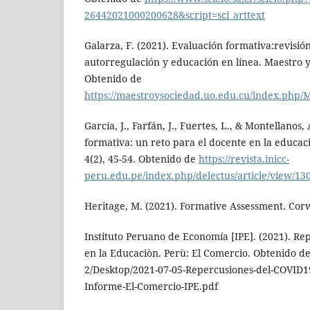
26442021000200628&script=sci_arttext
Galarza, F. (2021). Evaluación formativa:revisió
autorregulación y educación en línea. Maestro y
Obtenido de
https://maestroysociedad.uo.edu.cu/index.php/M
García, J., Farfán, J., Fuertes, L., & Montellanos,
formativa: un reto para el docente en la educaci
4(2), 45-54. Obtenido de
https://revista.inicc-
peru.edu.pe/index.php/delectus/article/view/13
Heritage, M. (2021). Formative Assessment. Corw
Instituto Peruano de Economía [IPE]. (2021). Rep
en la Educaciòn. Perù: El Comercio. Obtenido de f
2/Desktop/2021-07-05-Repercusiones-del-COVID19
Informe-El-Comercio-IPE.pdf