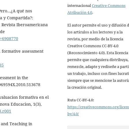
internacional
Creative Commons
 Pero...¿A qué nos
Atribución 4.0
.
va y Compartida?:
. Revista Iberoamericana
El autor permite el uso y difusión 
 de
los artículos a los lectores y a la
go=6908770
revista, por medio de la licencia
Creative Commons CC-BY-4.0
d formative assessment
(Reconocimiento 4.0). Esta licencia
permite que cualquiera distribuya,
85
remezcle, adapte y rediseñe a parti
un trabajo, incluso con fines lucrat
sessment in the
siempre que se mencione la autorí
/0969594X.2010.513678
la creación original.
Evaluacion formativa en el
Ruta CC-BY-4.0:
nova Educacion, 1(3),
https://creativecommons.org/licen
3.r001
by/4.0/
g and Teaching in