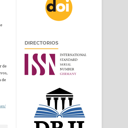
de
DIRECTORIOS
r de
ivos,
a de
ses/