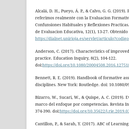
Alcalá, D. H., Pueyo, Á. P., & Calvo, G. G. (2019).
referimos realmente con la Evaluacion Formati
Confunsiones Habituales y Reflexiones Practicas
de Evaluacion Educativa, 12(1), 13-27. Obtenido
https://dialnet.unirioja.es/servlet/articulo?codi
Anderson, C. (2017). Characteristics of improve
practice. Education Inquiry, 8(2), 104-122.
doi:
https://doi.org/10.1080/20004508.2016.12751
Bennett, R. E. (2019). Handbook of formative as
disciplines. New York: Routledge. doi: 10.1080
Bizarro, W., Sucari, W., & Quispe, A. C. (2019). 
marco del enfoque por competencias. Revista In
374-390. doi:
https://doi.org/10.35622/j.rie.2019.0
Cantillon, P., & Sarah, Y. (2017). ABC of Learnin