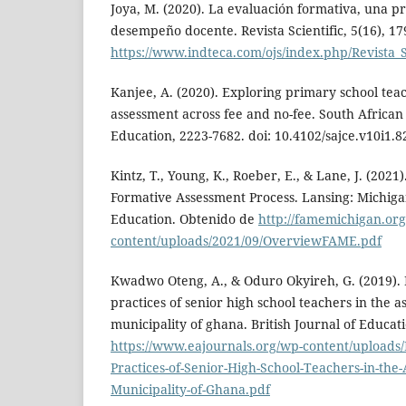
Joya, M. (2020). La evaluación formativa, una prá
desempeño docente. Revista Scientific, 5(16), 1
https://www.indteca.com/ojs/index.php/Revista_Sc
Kanjee, A. (2020). Exploring primary school tea
assessment across fee and no-fee. South African
Education, 2223-7682. doi: 10.4102/sajce.v10i1.8
Kintz, T., Young, K., Roeber, E., & Lane, J. (202
Formative Assessment Process. Lansing: Michig
Education. Obtenido de
http://famemichigan.or
content/uploads/2021/09/OverviewFAME.pdf
Kwadwo Oteng, A., & Oduro Okyireh, G. (2019).
practices of senior high school teachers in the
municipality of ghana. British Journal of Educat
https://www.eajournals.org/wp-content/uploads
Practices-of-Senior-High-School-Teachers-in-th
Municipality-of-Ghana.pdf