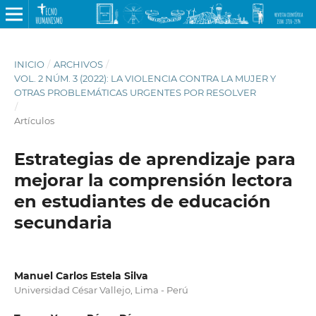
INICIO
/
ARCHIVOS
/
VOL. 2 NÚM. 3 (2022): LA VIOLENCIA CONTRA LA MUJER Y
OTRAS PROBLEMÁTICAS URGENTES POR RESOLVER
/
Artículos
Estrategias de aprendizaje para
mejorar la comprensión lectora
en estudiantes de educación
secundaria
Manuel Carlos Estela Silva
Universidad César Vallejo, Lima - Perú