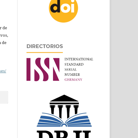
r de
ivos,
a de
DIRECTORIOS
ses/