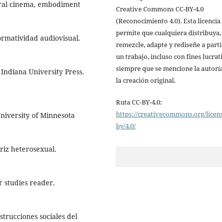
tural cinema, embodiment
Creative Commons CC-BY-4.0
(Reconocimiento 4.0). Esta licencia
permite que cualquiera distribuya,
rmatividad audiovisual.
remezcle, adapte y rediseñe a parti
un trabajo, incluso con fines lucrat
siempre que se mencione la autorí
 Indiana University Press.
la creación original.
Ruta CC-BY-4.0:
https://creativecommons.org/licen
niversity of Minnesota
by/4.0/
triz heterosexual.
r studies reader.
strucciones sociales del