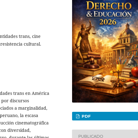
ntidades trans, cine
esistencia cultural.
tidades trans en América
 por discursos
ciados a marginalidad,
 peruano, la escasa
PDF
ducción cinematográfica
con diversidad,
PUBLICADO
go, durante las últimas