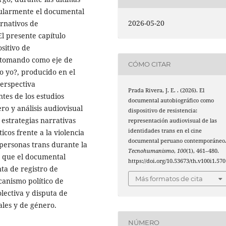
ularmente el documental
2026-05-20
rnativos de
El presente capítulo
sitivo de
, tomando como eje de
CÓMO CITAR
o yo?, producido en el
erspectiva
Prada Rivera, J. E. . (2026). El
ntes de los estudios
documental autobiográfico como
ro y análisis audiovisual
dispositivo de resistencia:
estrategias narrativas
representación audiovisual de las
identidades trans en el cine
icos frente a la violencia
documental peruano contemporáneo
s personas trans durante la
Tecnohumanismo
,
100
(1), 461–480.
n que el documental
https://doi.org/10.53673/th.v100i1.570
ta de registro de
Más formatos de cita
anismo político de
lectiva y disputa de
ales y de género.
NÚMERO