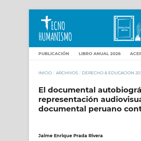
PUBLICACIÓN
LIBRO ANUAL 2026
ACE
INICIO
/
ARCHIVOS
/
DERECHO & EDUCACION 20
El documental autobiográf
representación audiovisua
documental peruano co
Jaime Enrique Prada Rivera