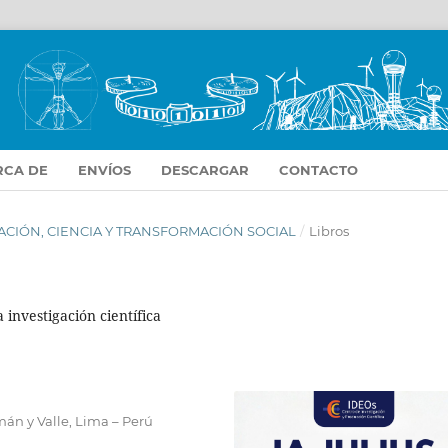
RCA DE
ENVÍOS
DESCARGAR
CONTACTO
OVACIÓN, CIENCIA Y TRANSFORMACIÓN SOCIAL
/
Libros
la investigación científica
án y Valle, Lima – Perú