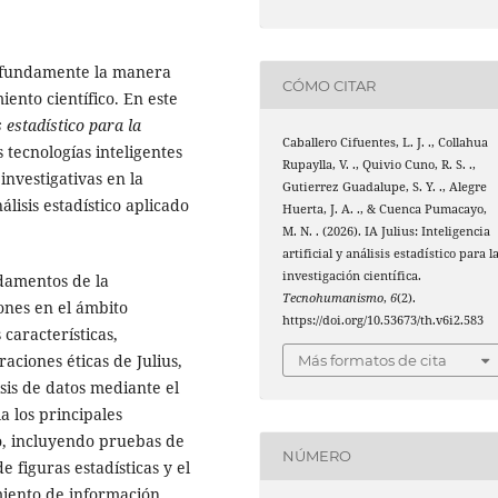
profundamente la manera
CÓMO CITAR
ento científico. En este
is estadístico para la
Caballero Cifuentes, L. J. ., Collahua
 tecnologías inteligentes
Rupaylla, V. ., Quivio Cuno, R. S. .,
nvestigativas en la
Gutierrez Guadalupe, S. Y. ., Alegre
álisis estadístico aplicado
Huerta, J. A. ., & Cuenca Pumacayo,
M. N. . (2026). IA Julius: Inteligencia
artificial y análisis estadístico para l
investigación científica.
ndamentos de la
Tecnohumanismo
,
6
(2).
iones en el ámbito
https://doi.org/10.53673/th.v6i2.583
características,
aciones éticas de Julius,
Más formatos de cita
sis de datos mediante el
la los principales
co, incluyendo pruebas de
NÚMERO
e figuras estadísticas y el
miento de información