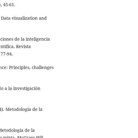
, 45-61.
 Data visualization and
aciones de la inteligencia
ntífica. Revista
 77-94.
gence: Principles, challenges
do a la investigación
4). Metodología de la
Metodología de la
a y mixta. McGraw-Hill