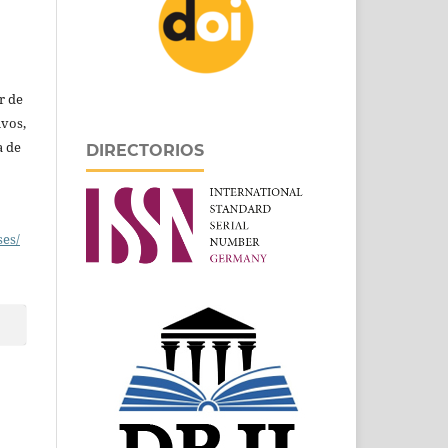
r de
ivos,
a de
DIRECTORIOS
ses/