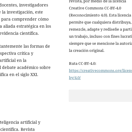
revista, por medio de la licencia
docentes, investigadores
Creative Commons CC-BY-4.0
la investigación, este
(Reconocimiento 4.0). Esta licencia
ada para comprender cómo
permite que cualquiera distribuya,
a aliada estratégica en los
remezcle, adapte y rediseñe a parti
evidencia científica.
un trabajo, incluso con fines lucrat
siempre que se mencione la autorí
tantemente las formas de
la creación original.
pectiva crítica y
tificial en la
Ruta CC-BY-4.0:
al debate académico sobre
https://creativecommons.org/licen
fica en el siglo XXI.
by/4.0/
eligencia artificial y
ientífica. Revista