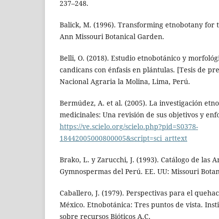
237–248.
Balick, M. (1996). Transforming etnobotany for
Ann Missouri Botanical Garden.
Belli, O. (2018). Estudio etnobotánico y morfoló
candicans con énfasis en plántulas. [Tesis de p
Nacional Agraria la Molina, Lima, Perú.
Bermúdez, A. et al. (2005). La investigación etn
medicinales: Una revisión de sus objetivos y enf
https://ve.scielo.org/scielo.php?pid=S0378-
18442005000800005&script=sci_arttext
Brako, L. y Zarucchi, J. (1993). Catálogo de las
Gymnospermas del Perú. EE. UU: Missouri Botan
Caballero, J. (1979). Perspectivas para el queha
México. Etnobotánica: Tres puntos de vista. Inst
sobre recursos Bióticos A.C.