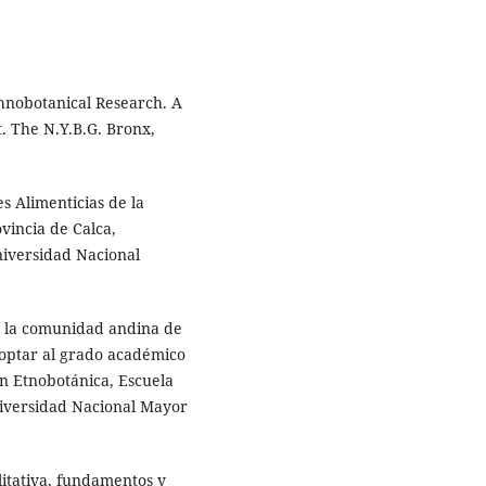
thnobotanical Research. A
t. The N.Y.B.G. Bronx,
es Alimenticias de la
incia de Calca,
niversidad Nacional
en la comunidad andina de
optar al grado académico
n Etnobotánica, Escuela
niversidad Nacional Mayor
litativa, fundamentos y