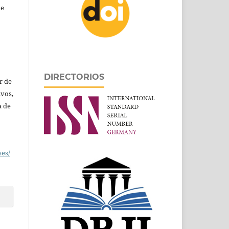
de
DIRECTORIOS
r de
ivos,
a de
ses/