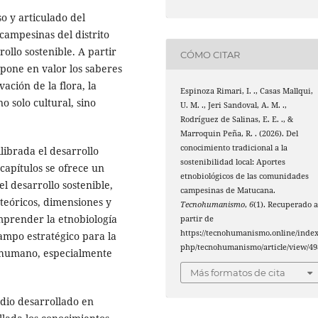
so y articulado del
campesinas del distrito
ollo sostenible. A partir
CÓMO CITAR
 pone en valor los saberes
ación de la flora, la
Espinoza Rimari, I. ., Casas Mallqui,
o solo cultural, sino
U. M. ., Jeri Sandoval, A. M. .,
Rodríguez de Salinas, E. E. ., &
Marroquin Peña, R. . (2026). Del
conocimiento tradicional a la
librada el desarrollo
sostenibilidad local: Aportes
 capítulos se ofrece un
etnobiológicos de las comunidades
l desarrollo sostenible,
campesinas de Matucana.
teóricos, dimensiones y
Tecnohumanismo
,
6
(1). Recuperado 
prender la etnobiología
partir de
https://tecnohumanismo.online/index
ampo estratégico para la
php/tecnohumanismo/article/view/49
r humano, especialmente
Más formatos de cita
udio desarrollado en