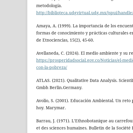
metodología.
http://biblioteca.udgvirtual.udg.mx/jspui/handl
Amaya, A. (1999). La importancia de los encuent
formas de conocimiento y prácticas culturales en
de Etnociencias, 15(2), 45-60.
Avellaneda, C. (2024). El medio ambiente y su re
https://prosperidadsocial.gov.co/Noticias/el-med
con-la-pobreza/
ATLAS. (2021). Qualitative Data Analysis. Scien
Gmbh Berlin.Germany.
Avolio, S. (2001). Educación Ambiental. Un reto
hoy. Marymar.
Barrau, J. (1971). L’Ethnobotanique au carrefour
et des sciences humaines. Bulletin de la Société