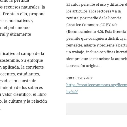
como la pérdida
El autor permite el uso y difusión 
s recursos naturales, la
los artículos a los lectores y a la
l. Frente a ello, propone
revista, por medio de la licencia
arcos normativos y
Creative Commons CC-BY-4.0
n el patrimonio
(Reconocimiento 4.0). Esta licencia
ral y éticamente
permite que cualquiera distribuya,
remezcle, adapte y rediseñe a parti
un trabajo, incluso con fines lucrat
ificativo al campo de la
siempre que se mencione la autorí
o sostenible. Su enfoque
la creación original.
 aplicada, la convierte
ocentes, estudiantes,
Ruta CC-BY-4.0:
esados en construir
https://creativecommons.org/licen
cimiento de los saberes
by/4.0/
 valor científico, el libro
, la cultura y la relación
.