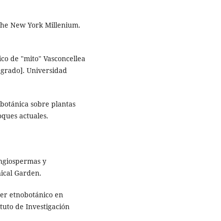
 the New York Millenium.
gico de "mito" Vasconcellea
regrado]. Universidad
obotánica sobre plantas
oques actuales.
 Angiospermas y
ical Garden.
cer etnobotánico en
ituto de Investigación