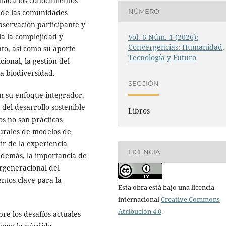
lada los conocimientos
NÚMERO
s de las comunidades
bservación participante y
ela la complejidad y
Vol. 6 Núm. 1 (2026):
Convergencias: Humanidad,
nto, así como su aporte
Tecnología y Futuro
cional, la gestión del
la biodiversidad.
SECCIÓN
en su enfoque integrador.
 del desarrollo sostenible
Libros
s no son prácticas
turales de modelos de
tir de la experiencia
LICENCIA
además, la importancia de
ergeneracional del
ntos clave para la
Esta obra está bajo una licencia
internacional
Creative Commons
Atribución 4.0
.
bre los desafíos actuales