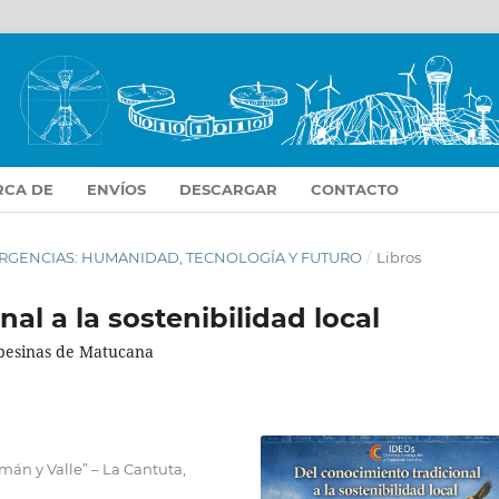
RCA DE
ENVÍOS
DESCARGAR
CONTACTO
NVERGENCIAS: HUMANIDAD, TECNOLOGÍA Y FUTURO
/
Libros
al a la sostenibilidad local
mpesinas de Matucana
án y Valle” – La Cantuta,