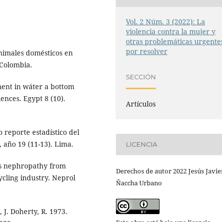
Vol. 2 Núm. 3 (2022): La
violencia contra la mujer y
otras problemáticas urgente
por resolver
nimales domésticos en
 Colombia.
SECCIÓN
sment in wáter a bottom
ences. Egypt 8 (10).
Artículos
o reporte estadístico del
, año 19 (11-13). Lima.
LICENCIA
s nephropathy from
Derechos de autor 2022 Jesús Javie
cling industry. Neprol
Ñaccha Urbano
 J. Doherty, R. 1973.