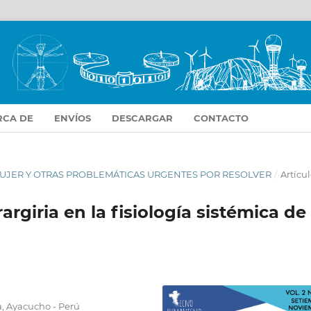
RCA DE
ENVÍOS
DESCARGAR
CONTACTO
LA MUJER Y OTRAS PROBLEMÁTICAS URGENTES POR RESOLVER
/
Artícul
argiria en la fisiología sistémica de
, Ayacucho - Perú