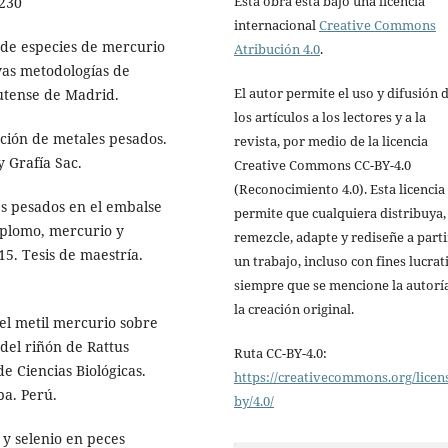
Esta obra está bajo una licencia
:230
internacional
Creative Commons
 de especies de mercurio
Atribución 4.0
.
evas metodologías de
El autor permite el uso y difusión 
lutense de Madrid.
los artículos a los lectores y a la
ción de metales pesados.
revista, por medio de la licencia
y Grafía Sac.
Creative Commons CC-BY-4.0
(Reconocimiento 4.0). Esta licencia
s pesados en el embalse
permite que cualquiera distribuya,
 plomo, mercurio y
remezcle, adapte y rediseñe a parti
5. Tesis de maestría.
un trabajo, incluso con fines lucrat
siempre que se mencione la autorí
la creación original.
 del metil mercurio sobre
 del riñón de Rattus
Ruta CC-BY-4.0:
e Ciencias Biológicas.
https://creativecommons.org/licen
pa. Perú.
by/4.0/
 y selenio en peces