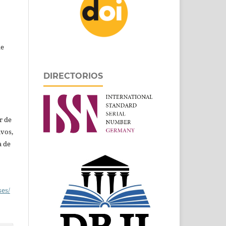
de
DIRECTORIOS
r de
ivos,
a de
ses/