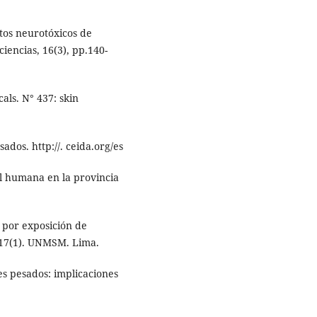
tos neurotóxicos de
iencias, 16(3), pp.140-
als. N° 437: skin
dos. http://. ceida.org/es
al humana en la provincia
 por exposición de
 17(1). UNMSM. Lima.
es pesados: implicaciones