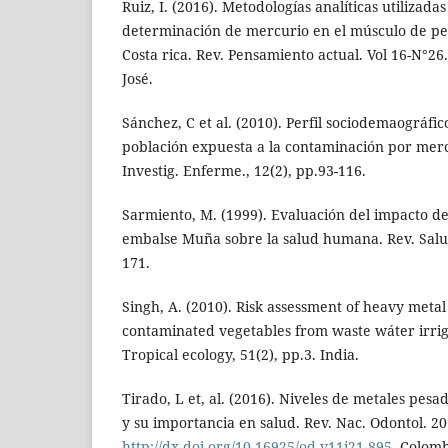
Ruiz, I. (2016). Metodologías analíticas utilizad
determinación de mercurio en el músculo de pe
Costa rica. Rev. Pensamiento actual. Vol 16-N°26
José.
Sánchez, C et al. (2010). Perfil sociodemaográfic
población expuesta a la contaminación por mer
Investig. Enferme., 12(2), pp.93-116.
Sarmiento, M. (1999). Evaluación del impacto de
embalse Muña sobre la salud humana. Rev. Salud
171.
Singh, A. (2010). Risk assessment of heavy metal
contaminated vegetables from waste wáter irrig
Tropical ecology, 51(2), pp.3. India.
Tirado, L et, al. (2016). Niveles de metales pesa
y su importancia en salud. Rev. Nac. Odontol. 201
http://dx.doi.org/10.16925/od.v11i21.895
. Colomb