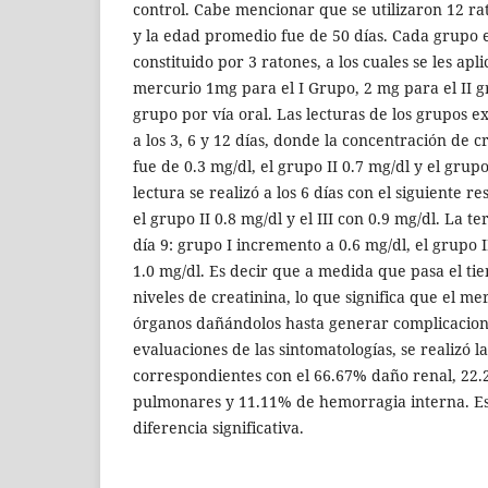
control. Cabe mencionar que se utilizaron 12 r
y la edad promedio fue de 50 días. Cada grupo 
constituido por 3 ratones, a los cuales se les apl
mercurio 1mg para el I Grupo, 2 mg para el II g
grupo por vía oral. Las lecturas de los grupos e
a los 3, 6 y 12 días, donde la concentración de c
fue de 0.3 mg/dl, el grupo II 0.7 mg/dl y el grup
lectura se realizó a los 6 días con el siguiente re
el grupo II 0.8 mg/dl y el III con 0.9 mg/dl. La te
día 9: grupo I incremento a 0.6 mg/dl, el grupo II
1.0 mg/dl. Es decir que a medida que pasa el ti
niveles de creatinina, lo que significa que el m
órganos dañándolos hasta generar complicacion
evaluaciones de las sintomatologías, se realizó l
correspondientes con el 66.67% daño renal, 22.
pulmonares y 11.11% de hemorragia interna. E
diferencia significativa.