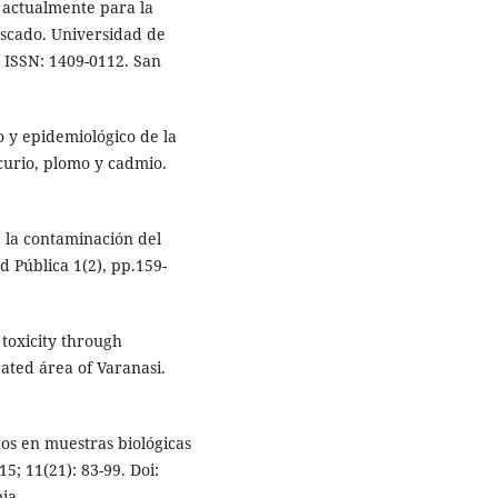
as actualmente para la
scado. Universidad de
. ISSN: 1409-0112. San
o y epidemiológico de la
curio, plomo y cadmio.
 la contaminación del
 Pública 1(2), pp.159-
 toxicity through
ated área of Varanasi.
dos en muestras biológicas
5; 11(21): 83-99. Doi:
ia.