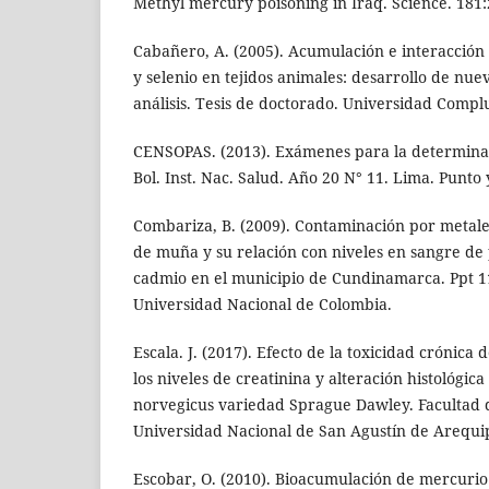
Methyl mercury poisoning in Iraq. Science. 181
Cabañero, A. (2005). Acumulación e interacción
y selenio en tejidos animales: desarrollo de nu
análisis. Tesis de doctorado. Universidad Comp
CENSOPAS. (2013). Exámenes para la determina
Bol. Inst. Nac. Salud. Año 20 N° 11. Lima. Punto 
Combariza, B. (2009). Contaminación por metale
de muña y su relación con niveles en sangre de
cadmio en el municipio de Cundinamarca. Ppt 11
Universidad Nacional de Colombia.
Escala. J. (2017). Efecto de la toxicidad crónica
los niveles de creatinina y alteración histológica
norvegicus variedad Sprague Dawley. Facultad d
Universidad Nacional de San Agustín de Arequi
Escobar, O. (2010). Bioacumulación de mercurio