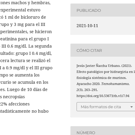
atones machos y hembras,
experimental estuvo
PUBLICADO
icó 1 ml de bicloruro de
rupo y 3 mg para el III
2021-10-11
xperimentales, se hicieron
reatinina para el grupo I
o III 0.6 mg/dl. La segunda
CÓMO CITAR
sultado: grupo I 0.4 mg/dl,
rcera lectura se realizó el
Jesús Javier Ñaccha Urbano. (2021).
 a 0.9 mg/dl y el III grupo
Efecto patológico por hidrargiria en l
empo se aumenta los
fisiología sistémica de murinos.
ercurio se acumula en los
Ayacucho 2020.
Tecnohumanismo
,
es. Luego de 10 días de
2
(3), 263–291.
as necropsias
https://doi.org/10.53673/th.v1i7.94
22% afecciones
Más formatos de cita
stadísticamente no hubo
NÚMERO