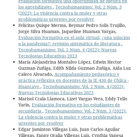
evaluación formativa una oportunidad de mejora en
los aprendizajes
,
Tecnohumanismo: Vol. 2 Núm. 3
(2022): La violencia contra la mujer y otras
problemáticas urgentes por resolver
Felicitas Quispe Merma, Beymar Pedro Solís Trujillo,
Jorge Silva Huaman, Jaqueline Huaman Vargas,
Evaluación Formativa en el aula virtual, ¿una solución
a la pandemia?: revisión sistemática de literatura
,
Tecnohumanismo: Vol. 2 Núm. 4 (2022): Nuevas
Tecnologías Educativas 2023
María Alejandrina Montalvo López, Edwin Hector
Guzman Zuñiga, Edith Nilda Guzman Zuñiga, Aida Luz
Calero Alvarado,
Acompañamiento pedagógico y
práctica reflexiva en docentes de la IE 430 de Chilca -
Huancayo
,
Tecnohumanismo: Vol. 2 Núm. 4 (2022):
Nuevas Tecnologías Educativas 2023
Marisol Ccala Llamoca, Lizet Vargas Vera, Eddy Tello
Yarin,
Evaluación formativa en los estudiantes de
secundaria
,
Tecnohumanismo: Vol. 2 Núm. 3 (2022):
La violencia contra la mujer y otras problemáticas
urgentes por resolver
Edgar Jaminton Villegas Luis, Juan Carlos Aguilar
Villegas, Fanny Oralia Villegas Luis, Cynthia Vanesa