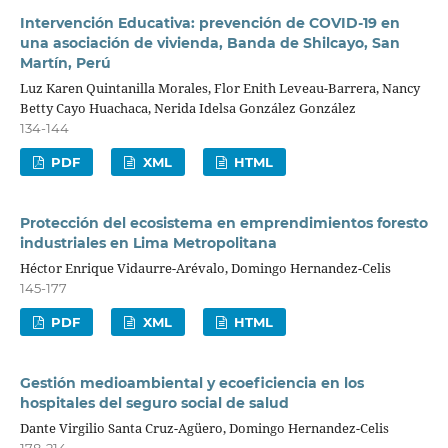
Intervención Educativa: prevención de COVID-19 en
una asociación de vivienda, Banda de Shilcayo, San
Martín, Perú
Luz Karen Quintanilla Morales, Flor Enith Leveau-Barrera, Nancy
Betty Cayo Huachaca, Nerida Idelsa González González
134-144
PDF
XML
HTML
Protección del ecosistema en emprendimientos foresto
industriales en Lima Metropolitana
Héctor Enrique Vidaurre-Arévalo, Domingo Hernandez-Celis
145-177
PDF
XML
HTML
Gestión medioambiental y ecoeficiencia en los
hospitales del seguro social de salud
Dante Virgilio Santa Cruz-Agüero, Domingo Hernandez-Celis
178-214