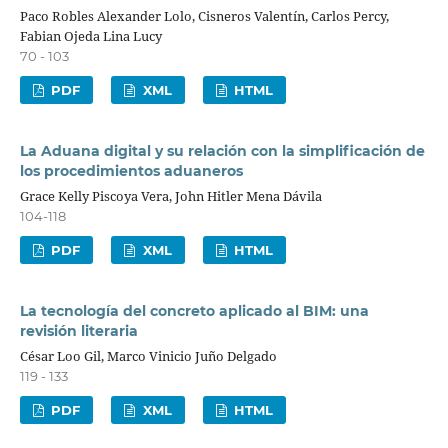
Paco Robles Alexander Lolo, Cisneros Valentín, Carlos Percy,
Fabian Ojeda Lina Lucy
70 - 103
PDF
XML
HTML
La Aduana digital y su relación con la simplificación de
los procedimientos aduaneros
Grace Kelly Piscoya Vera, John Hitler Mena Dávila
104-118
PDF
XML
HTML
La tecnología del concreto aplicado al BIM: una
revisión literaria
César Loo Gil, Marco Vinicio Juño Delgado
119 - 133
PDF
XML
HTML