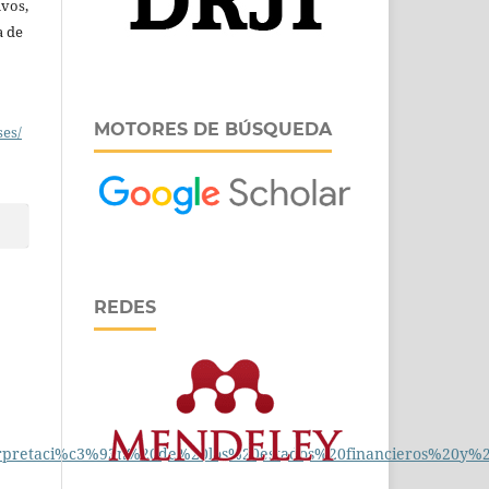
ivos,
a de
MOTORES DE BÚSQUEDA
ses/
REDES
0interpretaci%c3%93n%20de%20los%20estados%20financieros%20