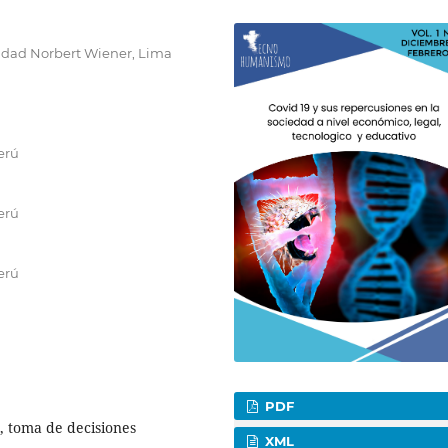
sidad Norbert Wiener, Lima
erú
erú
erú
PDF
, toma de decisiones
XML