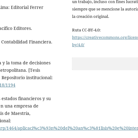
un trabajo, incluso con fines lucrat
Lima: Editorial Ferrer
siempre que se mencione la autorí
la creación original.
acífico Editores.
Ruta CC-BY-4.0:
https://creativecommons.org/licen
 Contabilidad Financiera.
by/4.0/
a y la toma de decisiones
tropolitana. [Tesis
 Repositorio institucional:
818/1194
s estados financieros y su
s en una empresa de
is de Maestría,
ional:
ndle/urp/1464/aplicaci%c3%93n%20del%20an%c3%81lisis%20e%2