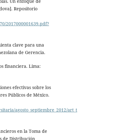
olas. Un enfoque de
dova]. Repositorio
5070/2017000001639.pdf?
mienta clave para una
enezolana de Gerencia.
os financiera. Lima:
iones efectivas sobre los
res Públicos de México.
sitaria/agosto_septiembre_2012/art_t
nancieros en la Toma de
s de Distribución