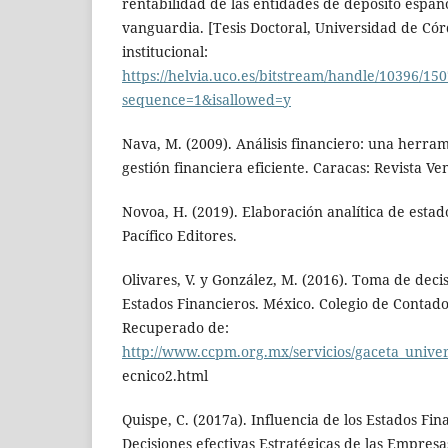
rentabilidad de las entidades de depósito españ
vanguardia. [Tesis Doctoral, Universidad de Cór
institucional:
https://helvia.uco.es/bitstream/handle/10396/1
sequence=1&isallowed=y
Nava, M. (2009). Análisis financiero: una herra
gestión financiera eficiente. Caracas: Revista V
Novoa, H. (2019). Elaboración analítica de estad
Pacífico Editores.
Olivares, V. y González, M. (2016). Toma de decis
Estados Financieros. México. Colegio de Contado
Recuperado de:
http://www.ccpm.org.mx/servicios/gaceta_univer
ecnico2.html
Quispe, C. (2017a). Influencia de los Estados Fi
Decisiones efectivas Estratégicas de las Empresa