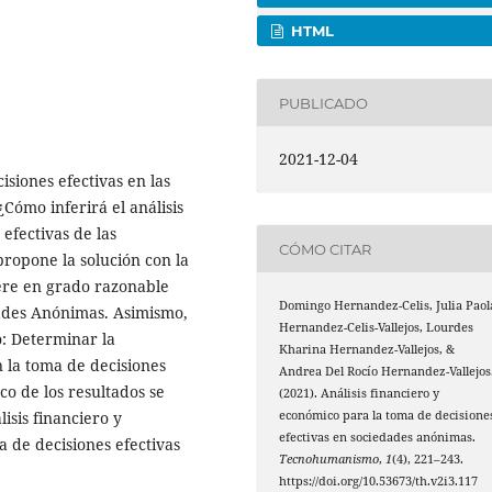
HTML
PUBLICADO
2021-12-04
isiones efectivas en las
Cómo inferirá el análisis
efectivas de las
CÓMO CITAR
ropone la solución con la
fiere en grado razonable
Domingo Hernandez-Celis, Julia Paol
dades Anónimas. Asimismo,
Hernandez-Celis-Vallejos, Lourdes
o: Determinar la
Kharina Hernandez-Vallejos, &
n la toma de decisiones
Andrea Del Rocío Hernandez-Vallejos
co de los resultados se
(2021). Análisis financiero y
económico para la toma de decisione
isis financiero y
efectivas en sociedades anónimas.
 de decisiones efectivas
Tecnohumanismo
,
1
(4), 221–243.
https://doi.org/10.53673/th.v2i3.117