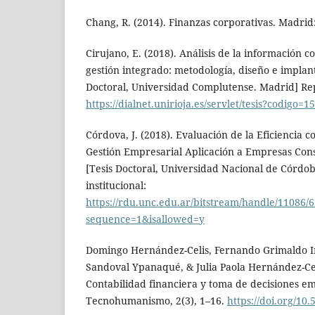
Chang, R. (2014). Finanzas corporativas. Madrid
Cirujano, E. (2018). Análisis de la información c
gestión integrado: metodología, diseño e implant
Doctoral, Universidad Complutense. Madrid] Repo
https://dialnet.unirioja.es/servlet/tesis?codigo=1
Córdova, J. (2018). Evaluación de la Eficiencia
Gestión Empresarial Aplicación a Empresas Cons
[Tesis Doctoral, Universidad Nacional de Córdob
institucional:
https://rdu.unc.edu.ar/bitstream/handle/1
sequence=1&isallowed=y
Domingo Hernández-Celis, Fernando Grimaldo I
Sandoval Ypanaqué, & Julia Paola Hernández-Celi
Contabilidad financiera y toma de decisiones em
Tecnohumanismo, 2(3), 1–16.
https://doi.org/10.