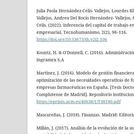
Julia Paola Hernández-Celis- Vallejos, Lourdes 
Vallejos, Andrea Del Rocío Hernández- Vallejos
Celis. (2022). Inferencia del capital de trabajo e
empresarial. Tecnohumanismo, 2(2), 98–116.
https://doi.org/10.53673/th.v2i2.106
Koontz, H. & O’Donnell, C. (2016). Administració
Ingramex S.A
Martínez, J. (2016). Modelo de gestión financier
optimización de las necesidades operativas de fo
empresas farmacéuticas en España. [Tesis Docto
Complutense de Madrid]. Repositorio institucion
https://eprints.ucm.es/40638/1/T38190.pdf
Mascareñas, J. (2018). Finanzas. Madrid: Editoria
Millán, J. (2017). Análisis de la evolución de la s