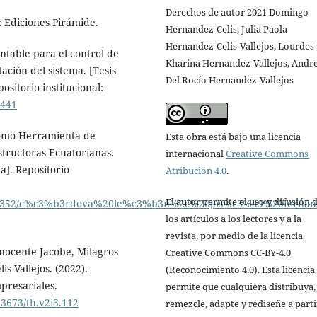
Derechos de autor 2021 Domingo
: Ediciones Pirámide.
Hernandez-Celis, Julia Paola
Hernandez-Celis-Vallejos, Lourdes
ontable para el control de
Kharina Hernandez-Vallejos, Andr
ación del sistema. [Tesis
Del Rocío Hernandez-Vallejos
sitorio institucional:
5441
 como Herramienta de
Esta obra está bajo una licencia
tructoras Ecuatorianas.
internacional
Creative Commons
a]. Repositorio
Atribución 4.0
.
El autor permite el uso y difusión 
1086/6352/c%c3%b3rdova%20le%c3%b3n%2c%20jos%c3%a9%20fernan
los artículos a los lectores y a la
revista, por medio de la licencia
nocente Jacobe, Milagros
Creative Commons CC-BY-4.0
s-Vallejos. (2022).
(Reconocimiento 4.0). Esta licencia
presariales.
permite que cualquiera distribuya,
53673/th.v2i3.112
remezcle, adapte y rediseñe a parti