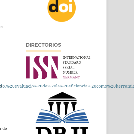
ea
DIRECTORIOS
de
do.%20evaluacio%20de%20la%20eficiencia%20como%20herramien
r de