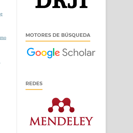
re
MOTORES DE BÚSQUEDA
como
l
REDES