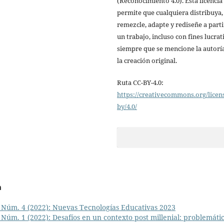
(Reconocimiento 4.0). Esta licencia
permite que cualquiera distribuya,
remezcle, adapte y rediseñe a parti
un trabajo, incluso con fines lucrat
siempre que se mencione la autorí
la creación original.
Ruta CC-BY-4.0:
https://creativecommons.org/licen
by/4.0/
a
Núm. 4 (2022): Nuevas Tecnologías Educativas 2023
úm. 1 (2022): Desafíos en un contexto post millenial: problemáti