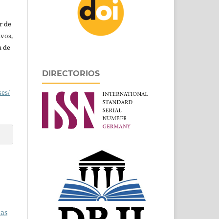
r de
ivos,
a de
DIRECTORIOS
ses/
cas