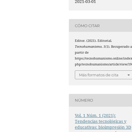
2021-03-01
CÓMO CITAR
Editor. (2021). Editorial.
Tecnohumanismo
,
1
(1). Recuperado 
partir de
https://tecnohumanismo.online/index
php/tecnohumanismo/article/view/19
Más formatos de cita
NÚMERO
Vol. 1 Núm. 1 (2021):
Tendencias tecnológicas y
educativas: bioimpresión 3D