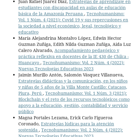
Juan Rafael Juarez Diaz,
Estrategias de aprendizaje en
estudiantes con discapacidad en aulas de educación
básica de la Amazonía Peruana
,
Tecnohumanismo:
Vol. 1 Núm. 4 (2021): Covid 19 y sus repercusiones en
la sociedad a nivel económico, legal, tecnológico y
educativo
María Alejandrina Montalvo López, Edwin Hector
Guzman Zuñiga, Edith Nilda Guzman Zuñiga, Aida Luz
Calero Alvarado,
Acompañamiento pedagógico y
práctica reflexiva en docentes de la IE 430 de Chilca -
Huancayo
,
Tecnohumanismo: Vol. 2 Núm. 4 (2022):
Nuevas Tecnologías Educativas 2023
Jaimin Murillo Antón, Salomón Vásquez Villanueva,
Estrategias didácticas y la comunicación, en los niños
y niñas de 5 años de la Villa Monte Castillo: Catacaos,
Piura, Perú
,
Tecnohumanismo: Vol. 1 Núm. 3 (2021):
Blockchain y el reto de los recursos tecnológicos como
apoyo a la educación, gestión, contabilidad y servicio
público
Magna Portales Lezama, Erick Carlo Figueroa
Coronado,
Estrategias lúdicas para la atención
sostenida
,
Tecnohumanismo: Vol. 2 Núm. 4 (2022):
Nuevas Tecnologías Educativas 2023